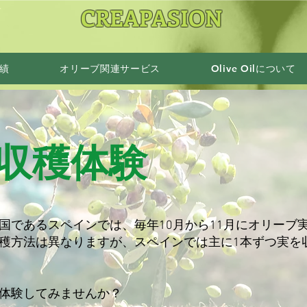
CREAPASION
ぐ
績
オリーブ関連サービス
Olive Oilについて
収穫体験
国であるスペインでは、毎年10月から11月にオリーブ
穫方法は異なりますが、スペインでは主に1本ずつ実を
体験してみませんか？