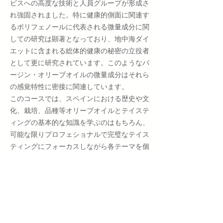
ビスへの高度な技術と人員グループが形成さ
れ強固されました。特に健康的側面に関連す
るポリフェノールに代表される微量成分に関
しての研究は顕著となっており、地中海ダイ
エットに含まれる総体的健康の秘密の立役者
として更に研究されています。このようなバ
ージン・オリーブオイルの微量成分はそれら
の感覚特性に密接に関連しています。
このコースでは、スペインにおける歴史や文
化、栽培、品種等オリーブオイルとテイステ
ィングの基本的な知識を学ぶのはもちろん、
可能な限りプロフェショナルで完璧なテイス
ティングにフォーカスしながら各テーマを個
別に掘り下げていきます。また、スペインと
日本両国の料理を通しエキストラ・バージ
ン・オリーブオイルとのマリアージュについ
ても学べます。まとめますと、このコースは
非常に実践的で補完的で、教授陣は現スペイ
ンのオリーブオイル業界を代表する方達によ